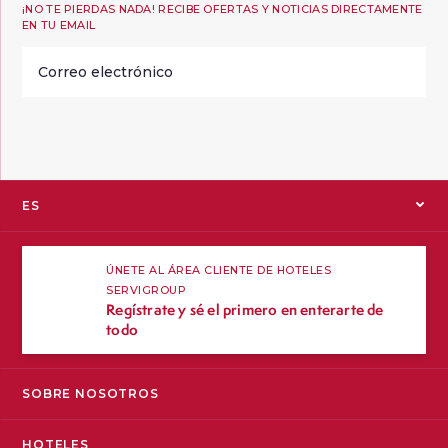
¡NO TE PIERDAS NADA! RECIBE OFERTAS Y NOTICIAS DIRECTAMENTE
EN TU EMAIL
Correo
electrónico
instagram
facebook
twitter
youtube
blog
ES
EN
ÚNETE AL ÁREA CLIENTE DE HOTELES
SERVIGROUP
FR
Regístrate y sé el primero en enterarte de
todo
SOBRE NOSOTROS
HOTELES