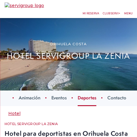
MI RESERVA
CLUB SERVI+
MENU
ORIHUELA COSTA
HOTEL SERVIGROUP LA ZENIA
ción
Animación
Eventos
Deportes
Contacto
Hotel
HOTEL SERVIGROUP LA ZENIA
Hotel para deportistas en Orihuela Costa