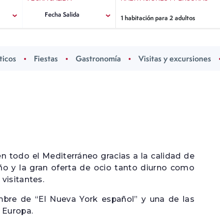
Hotel Servigroup Galúa
Hotel Servigr
Fecha Salida
1 habitación para 2 adultos
Hotel Servigr
para 2 adultos
LA MANGA
HOTELES
Playa
RECOMENDADOS PARA
ticos
Fiestas
Gastronomía
Visitas y excursiones
ADULTOS
 todo el Mediterráneo gracias a la calidad de
año y la gran oferta de ocio tanto diurno como
visitantes.
bre de “El Nueva York español” y una de las
 Europa.