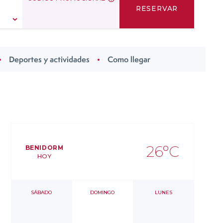
RESERVAR
oup Marina Mar
oup Marina
MOJÁCAR
Deportes y actividades
Como llegar
26ºC
BENIDORM
HOY
SÁBADO
DOMINGO
LUNES