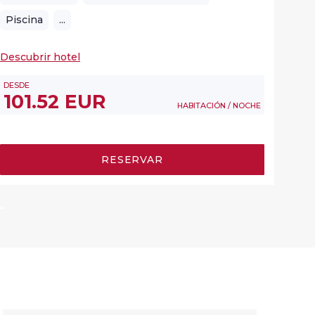
Piscina
...
Desc
Descubrir hotel
DESD
9
DESDE
101.52 EUR
HABITACIÓN / NOCHE
RESERVAR