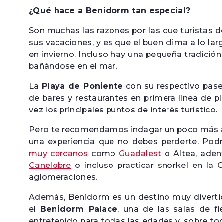
¿Qué hace a Benidorm tan especial?
Son muchas las razones por las que turistas
sus vacaciones, y es que el buen clima a lo la
en invierno. Incluso hay una pequeña tradició
bañándose en el mar.
La
Playa de Poniente
con su respectivo pase
de bares y restaurantes en primera línea de p
vez los principales puntos de interés turístico.
Pero te recomendamos indagar un poco más a 
una experiencia que no debes perderte. Pod
muy cercanos
como
Guadalest
o Altea, aden
Canelobre
o incluso practicar snorkel en la 
aglomeraciones.
Además, Benidorm es un destino muy divertido
el
Benidorm Palace
, una de las salas de f
entretenido para todas las edades y, sobre t