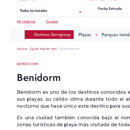
Fecha Entrada
Hotel Servigroup Venus
Todos los hoteles
Fecha entrada
Fecha entrada
1 habitación 
Mi reserva
Grupos
ORIHUELA COSTA
HOTELES CON
WELLNESS
Destinos Servigroup
Playas
Parques temá
VER TODOS LOS HOTELES
Inicio
/
Qué hacer en
/ Benidorm
VER TODOS LOS DESTINOS
VER TODAS LAS EXPERIENCIAS
BENIDORM
Benidorm
Benidorm es uno de los destinos conocidos en
sus playas, su cálido clima durante todo el 
nocturno que hace único este destino para sus 
Es una ciudad también conocida bajo el nom
zonas turísticas de playa más visitada de toda