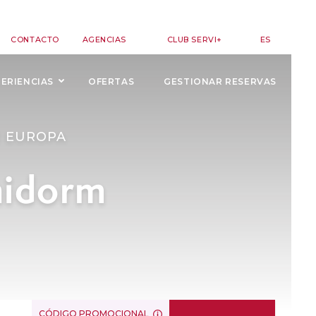
CONTACTO
AGENCIAS
CLUB SERVI+
ES
EN
ERIENCIAS
OFERTAS
GESTIONAR RESERVAS
FR
E EUROPA
 ALCOCÉBER
HOTELES EN PEÑÍSCOLA
nidorm
roup Romana
Hotel Servigroup Papa Luna
HOTELES PARA NIÑOS
ALCOCÉBER
OROPESA DEL
HOTELES EN ORIHUELA
COSTA
oup Koral Beach
Hotel Servigroup La Zenia
OROPESA DEL MAR
HOTELES CON
ASISTENCIA MÉDICA
 MOJÁCAR
CÓDIGO PROMOCIONAL