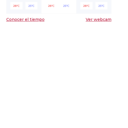
28ºC
25ºC
28ºC
25ºC
28ºC
25ºC
Conocer el tiempo
Ver webcam