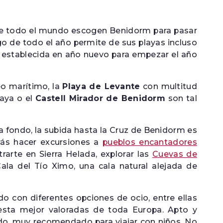
 de todo el mundo escogen Benidorm para pasar
rgo de todo el año permite de sus playas incluso
n establecida en año nuevo para empezar el año
o marítimo, la
Playa de Levante
con multitud
laya o el
Castell Mirador de Benidorm
son tal
fondo, la subida hasta la Cruz de Benidorm es
rás hacer excursiones a
pueblos encantadores
trarte en Sierra Helada, explorar las
Cuevas de
Cala del Tío Ximo, una cala natural alejada de
 con diferentes opciones de ocio, entre ellas
iesta mejor valoradas de toda Europa. Apto y
odo, muy recomendado para viajar con niños. No