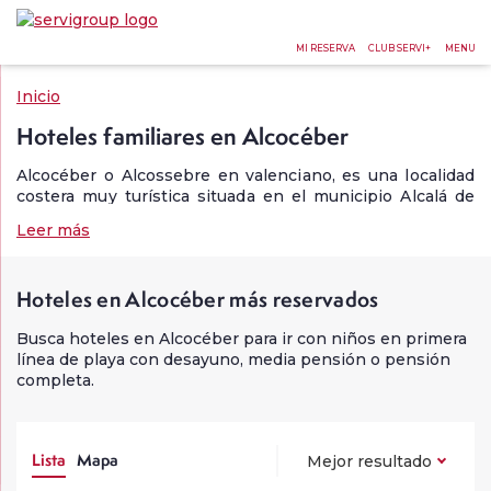
MI RESERVA
CLUB SERVI+
MENU
Inicio
Hoteles familiares en Alcocéber
Alcocéber o Alcossebre en valenciano, es una localidad
costera muy turística situada en el municipio Alcalá de
Chivert, en el norte de la provincia de Castellón el cual
Leer más
pertenece a la Comunidad Valenciana. Si estás buscando
hoteles en Alcocéber donde pasar tus vacaciones en la
Costa del Azahar no te pierdas esta guía.
Hoteles en Alcocéber más reservados
Uno de los
principales atractivos turísticos
que tiene la
localidad son sus
playas
, ya que cuenta con 10
Busca hoteles en Alcocéber para ir con niños en primera
kilómetros de costa repletas de playas y calas. Algunas
línea de playa con desayuno, media pensión o pensión
de las más famosas son:
completa.
La
Playa Romana
. Cuenta bandera azul y unos 500
metros de arena fina para disfrutar del sol y el
Mediterráneo. Además, está equipada con todos los
Lista
Mapa
Mejor resultado
servicios necesarios: hamacas, sombrillas, duchas y