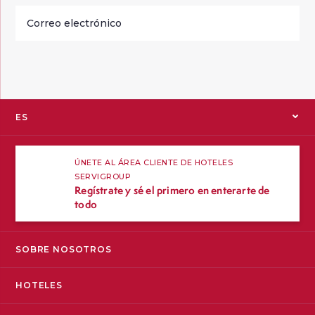
Correo
electrónico
instagram
facebook
twitter
youtube
blog
ES
EN
ÚNETE AL ÁREA CLIENTE DE HOTELES
SERVIGROUP
FR
Regístrate y sé el primero en enterarte de
todo
SOBRE NOSOTROS
HOTELES